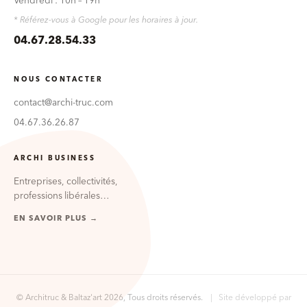
Vendredi : 10h – 19h
* Référez-vous à Google pour les horaires à jour.
04.67.28.54.33
NOUS CONTACTER
contact@archi-truc.com
04.67.36.26.87
ARCHI BUSINESS
Entreprises, collectivités,
professions libérales…
EN SAVOIR PLUS →
© Architruc & Baltaz'art 2026, Tous droits réservés.
| Site développé par