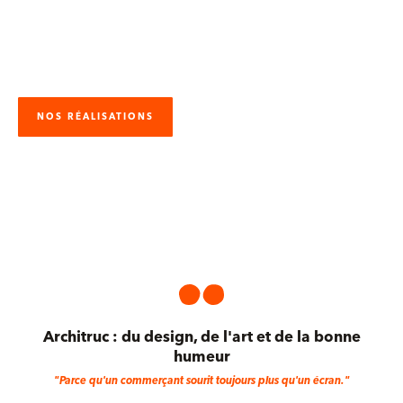
& objet design.
Pour l'intérieur et l'extérieur
Pour les particuliers et les professionnels.
NOS RÉALISATIONS
NOS SHOWROOMS
Architruc : du design, de l'art et de la bonne
humeur
"Parce qu'un commerçant sourit toujours plus qu'un écran."