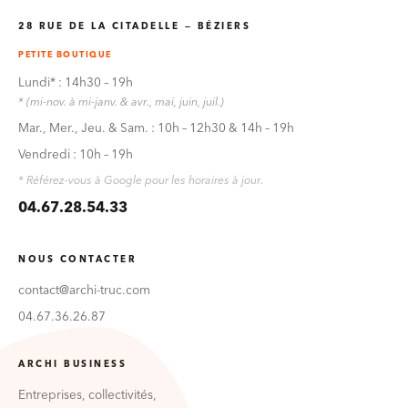
28 RUE DE LA CITADELLE — BÉZIERS
PETITE BOUTIQUE
Lundi* : 14h30 – 19h
* (mi-nov. à mi-janv. & avr., mai, juin, juil.)
Mar., Mer., Jeu. & Sam. : 10h – 12h30 & 14h – 19h
Vendredi : 10h – 19h
* Référez-vous à Google pour les horaires à jour.
04.67.28.54.33
NOUS CONTACTER
contact@archi-truc.com
04.67.36.26.87
ARCHI BUSINESS
Entreprises, collectivités,