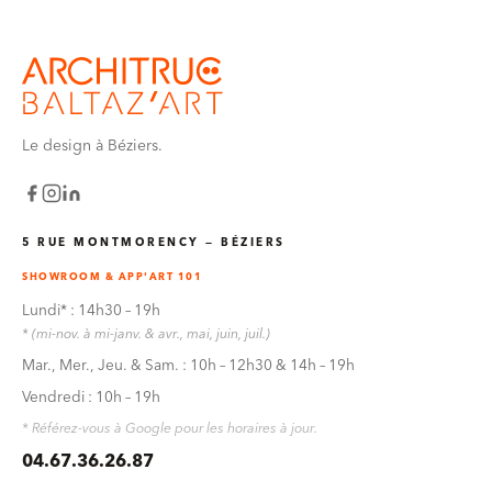
Le design à Béziers.
5 RUE MONTMORENCY — BÉZIERS
SHOWROOM & APP'ART 101
Lundi* : 14h30 – 19h
* (mi-nov. à mi-janv. & avr., mai, juin, juil.)
Mar., Mer., Jeu. & Sam. : 10h – 12h30 & 14h – 19h
Vendredi : 10h – 19h
* Référez-vous à Google pour les horaires à jour.
04.67.36.26.87