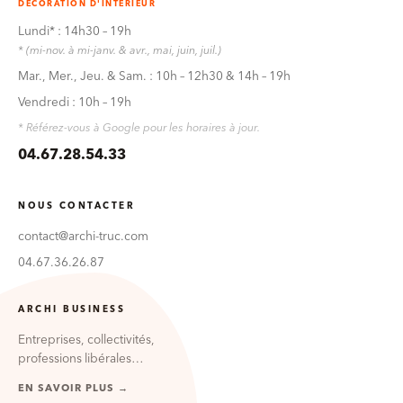
DÉCORATION D'INTÉRIEUR
Lundi* : 14h30 – 19h
* (mi-nov. à mi-janv. & avr., mai, juin, juil.)
Mar., Mer., Jeu. & Sam. : 10h – 12h30 & 14h – 19h
Vendredi : 10h – 19h
* Référez-vous à Google pour les horaires à jour.
04.67.28.54.33
NOUS CONTACTER
contact@archi-truc.com
04.67.36.26.87
ARCHI BUSINESS
Entreprises, collectivités,
professions libérales…
EN SAVOIR PLUS →