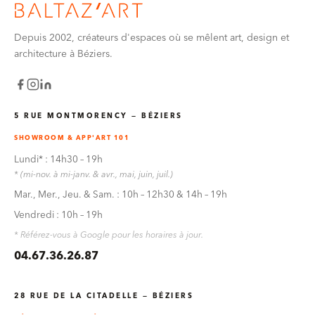
Depuis 2002, créateurs d'espaces où se mêlent art, design et
architecture à Béziers.
5 RUE MONTMORENCY — BÉZIERS
SHOWROOM & APP'ART 101
Lundi* : 14h30 – 19h
* (mi-nov. à mi-janv. & avr., mai, juin, juil.)
Mar., Mer., Jeu. & Sam. : 10h – 12h30 & 14h – 19h
Vendredi : 10h – 19h
* Référez-vous à Google pour les horaires à jour.
04.67.36.26.87
28 RUE DE LA CITADELLE — BÉZIERS